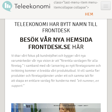
class="last-menu-item menu-
itemcollapse collapse">
HEM
TELEEKONOMI HAR BYTT
NAMN TILL
FRONTDESK
BESÖK VÅR NYA HEMSIDA
FRONTDESK.SE
HÄR
Vi ökar vårt fokus på kundnöjdhet och bygger vårt nya
varumärkedär vår nya vision är att ”förenkla vardagen för alla
företag.”
I samband med vår lansering av nytt företagsnamn och
inriktning kommer vi bredda vårt
produktutbud. Vi vill samla fler
produkter och företagstjänster under ett och samma tak för
att skapa en enklare vardag för kunderna med
”ett nummer, en
support.”